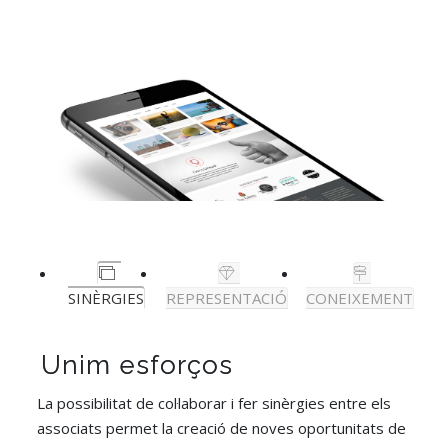
SINÈRGIES
REPRESENTACIÓ
CONEIXEMENT
U
U
U
n
n
n
i
i
i
m
m
m
p
e
e
r
s
l
o
f
s
o
f
e
e
r
c
ç
s
t
o
s
o
i
s
o
r
n
a
l
s
La possibilitat de col·laborar i fer sinèrgies entre els
associats permet la creació de noves oportunitats de