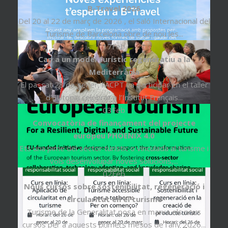
B-Travel 2026
Del 20 al 22 de març de 2026 , el Saló Internacional del
Turisme de Barcelona obre de nou les...
17
Feb
Cap a un model turístic regeneratiu a la
Mediterrània
El passat 28 de gener, l’ACPT va participar en el taller
d’EUtopia celebrat a l’Institut Français...
03
Feb
Convocatòria de finançament del projecte
europeu PHOENIX 4.0
Ets una pime del sector turístic o vinculada al turisme i
vols desenvolupar noves solucions,...
02
Feb
Nous cursos sobre sostenibilitat, regeneració i
circularitat en el turisme
Turisme de la Generalitat posa en marxa els nous
cursos per a aquests primers mesos de l'any 2026...