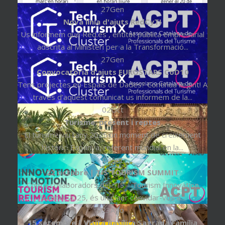
27
Gen
Nova línia d'ajuts RedCyTI
Us informem que Red.es , entitat pública empresarial
adscrita al Ministeri per a la Transformació...
27
Gen
Convocatòria d'ajuts EUROSTARS CoD10
Tens projectes en Espais de Dades? Continua llegint! A
través d’aquest comunicat us informem de la...
02
Oct
Turisme: present i reptes
El turisme viu l’any 2025 un moment de creixement
històric. Espanya, referent mundial en la...
04
Set
22 octubre | TIS TOURISM SUMMIT
Com a col·laboradors del TIS – Tourism Innovation
Summit 2025, és un plaer convidar-vos a...
23
Ago
15 setembre | Visita Basílica Sagrada Família