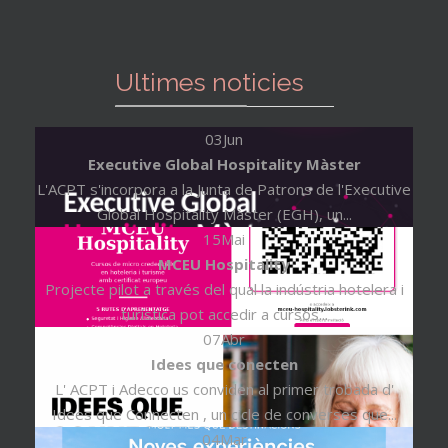
Ultimes noticies
03
Jun
Executive Global Hospitality Màster
L'ACPT s'incorpora a la Junta de Patrons de l'Executive
Global Hospitality Màster (EGH), un...
15
Mai
MCEU Hospitality
Projecte pilot a través del qual la indústria hotelera i
turística pot accedir a cursos...
07
Abr
Idees que conecten
L' ACPT i Adecco us conviden al primer trobada d'
Idees que Connecten , un cicle de converses que...
04
Mar