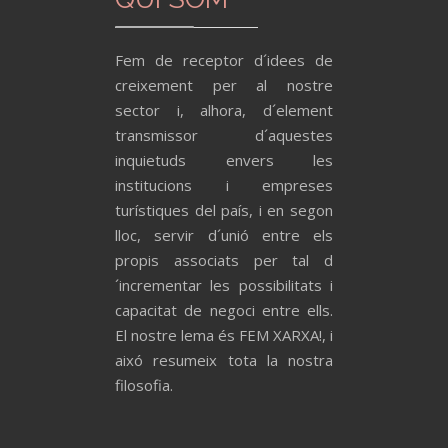
Fem de receptor d´idees de
creixement per al nostre
sector i, alhora, d´element
transmissor d´aquestes
inquietuds envers les
institucions i empreses
turístiques del país, i en segon
lloc, servir d´unió entre els
propis associats per tal d
´incrementar les possibilitats i
capacitat de negoci entre ells.
El nostre lema és FEM XARXA!, i
aixó resumeix tota la nostra
filosofia.